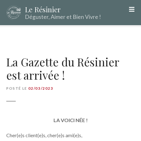
S
Le Résinier
k
Déguster, Aimer et Bien Vivre !
i
p
t
o
c
o
La Gazette du Résinier
n
est arrivée !
t
e
n
POSTÉ LE
02/03/2023
t
LA VOICI NÉE !
Cher(e)s client(e)s, cher(e)s ami(e)s,