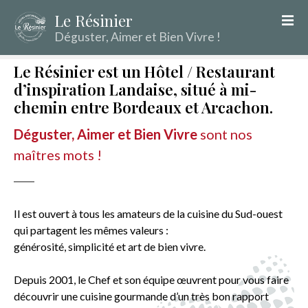
S
Le Résinier
k
Déguster, Aimer et Bien Vivre !
i
p
Le Résinier est un Hôtel / Restaurant
t
d’inspiration Landaise, situé à mi-
o
chemin entre Bordeaux et Arcachon.
c
o
Déguster, Aimer et Bien Vivre
sont nos
n
maîtres mots !
t
e
n
t
Il est ouvert à tous les amateurs de la cuisine du Sud-ouest
qui partagent les mêmes valeurs :
générosité, simplicité et art de bien vivre.
Depuis 2001, le Chef et son équipe œuvrent pour vous faire
découvrir une cuisine gourmande d’un très bon rapport