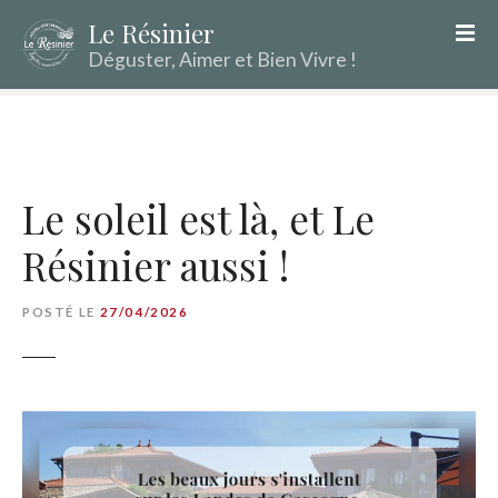
S
Le Résinier
k
Déguster, Aimer et Bien Vivre !
i
p
t
o
c
o
Le soleil est là, et Le
n
Résinier aussi !
t
e
n
POSTÉ LE
27/04/2026
t