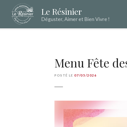
S
Le Résinier
k
i
Déguster, Aimer et Bien Vivre !
p
t
o
c
o
n
Menu Fête de
t
e
POSTÉ LE
07/05/2026
n
t