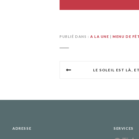
PUBLIÉ DANS
A LA UNE
|
MENU DE FÊ
N
LE SOLEIL EST LÀ, E
a
v
i
g
a
ADRESSE
SERVICES