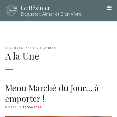
S
Le Résinier
k
Déguster, Aimer et Bien Vivre !
i
p
t
o
c
o
ARCHIVES DES CATÉGORIES :
A la Une
n
t
e
n
t
Menu Marché du Jour… à
emporter !
POSTÉ LE
18/06/2026