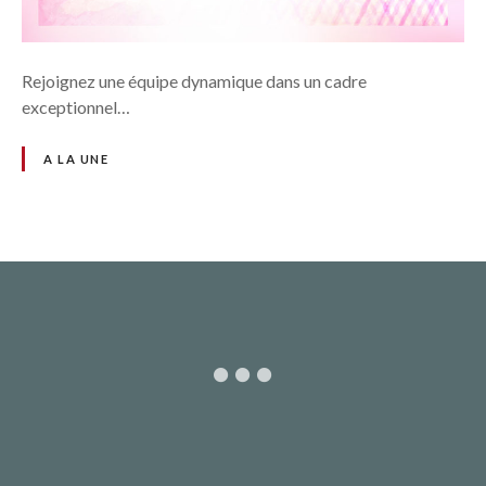
Rejoignez une équipe dynamique dans un cadre
exceptionnel…
A LA UNE
N
a
v
i
g